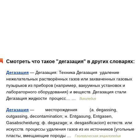
Смотреть что такое "дегазация" в других словарях:
Дегазация
— Дегазация: Техника Дегазация удаление
нежелательных растворённых газов или захваченных газовых
пузырьков из приборов (например, вакуумных установок и
лабораторного оборудования) и веществ. Дегазация стали
Дегазация жидкости процесс… …
Википедия
Дегазация
— месторождения (a. degassing,
outgassing, decontamination; н. Entgasung, Entgasen,
Gasabscheidung; ф. degazage; и. desgasificacion) естеств. или
искусств. процессы удаления газов из их источников (угольные
пласты, вмещающие породы …
Геологическая энциклопедия