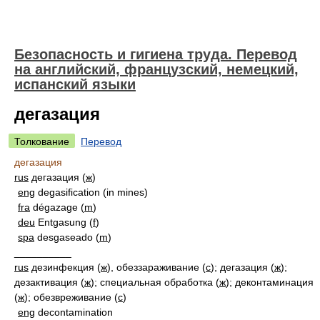
Безопасность и гигиена труда. Перевод
на английский, французский, немецкий,
испанский языки
дегазация
Толкование
Перевод
дегазация
rus
дегазация (
ж
)
eng
degasification (in mines)
fra
dégazage (
m
)
deu
Entgasung (
f
)
spa
desgaseado (
m
)
__________
rus
дезинфекция (
ж
), обеззараживание (
с
); дегазация (
ж
);
дезактивация (
ж
); специальная обработка (
ж
); деконтаминация
(
ж
); обезвреживание (
с
)
eng
decontamination