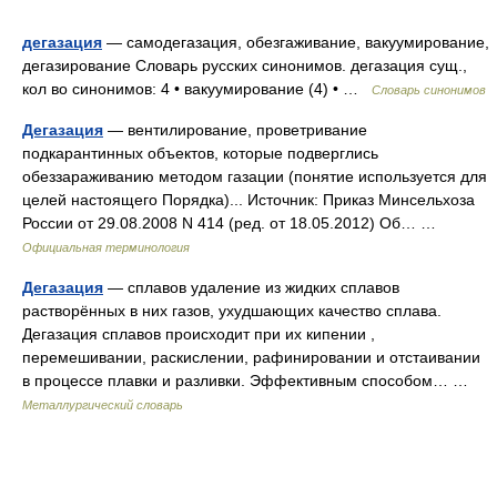
дегазация
— самодегазация, обезгаживание, вакуумирование,
дегазирование Словарь русских синонимов. дегазация сущ.,
кол во синонимов: 4 • вакуумирование (4) • …
Словарь синонимов
Дегазация
— вентилирование, проветривание
подкарантинных объектов, которые подверглись
обеззараживанию методом газации (понятие используется для
целей настоящего Порядка)... Источник: Приказ Минсельхоза
России от 29.08.2008 N 414 (ред. от 18.05.2012) Об… …
Официальная терминология
Дегазация
— сплавов удаление из жидких сплавов
растворённых в них газов, ухудшающих качество сплава.
Дегазация сплавов происходит при их кипении ,
перемешивании, раскислении, рафинировании и отстаивании
в процессе плавки и разливки. Эффективным способом… …
Металлургический словарь