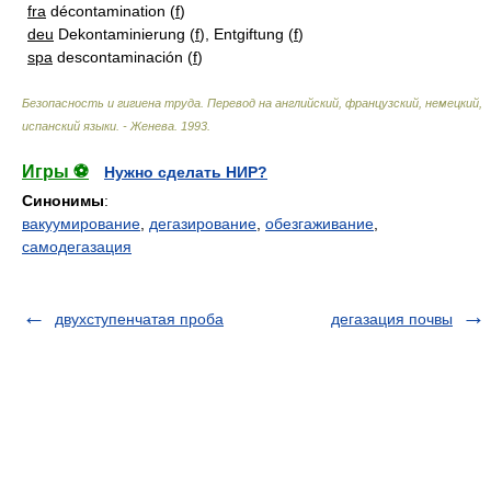
fra
décontamination (
f
)
deu
Dekontaminierung (
f
), Entgiftung (
f
)
spa
descontaminación (
f
)
Безопасность и гигиена труда. Перевод на английский, французский, немецкий,
испанский языки. - Женева
.
1993
.
Игры ⚽
Нужно сделать НИР?
Синонимы
:
вакуумирование
,
дегазирование
,
обезгаживание
,
самодегазация
двухступенчатая проба
дегазация почвы