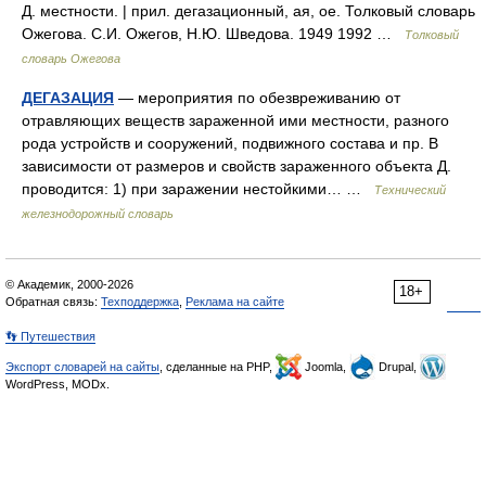
Д. местности. | прил. дегазационный, ая, ое. Толковый словарь
Ожегова. С.И. Ожегов, Н.Ю. Шведова. 1949 1992 …
Толковый
словарь Ожегова
ДЕГАЗАЦИЯ
— мероприятия по обезвреживанию от
отравляющих веществ зараженной ими местности, разного
рода устройств и сооружений, подвижного состава и пр. В
зависимости от размеров и свойств зараженного объекта Д.
проводится: 1) при заражении нестойкими… …
Технический
железнодорожный словарь
© Академик, 2000-2026
18+
Обратная связь:
Техподдержка
,
Реклама на сайте
👣 Путешествия
Экспорт словарей на сайты
, сделанные на PHP,
Joomla,
Drupal,
WordPress, MODx.